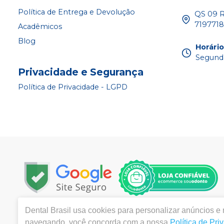
Política de Entrega e Devolução
QS 09 Ru
719771
Acadêmicos
Blog
Horári
Segunda
Privacidade e Segurança
Política de Privacidade - LGPD
Dental Brasil
usa cookies para personalizar anúncios e m
Copyright © 2024 | Todos os direitos reservados | www.d
navegando, você concorda com a nossa
Política de Pri