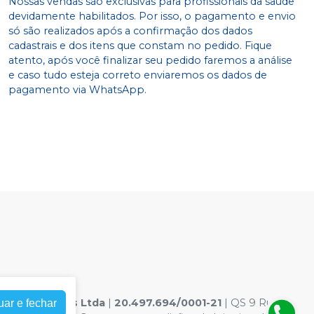
Nossas vendas são exclusivas para profissionais da saúde
devidamente habilitados. Por isso, o pagamento e envio
só são realizados após a confirmação dos dados
cadastrais e dos itens que constam no pedido. Fique
atento, após você finalizar seu pedido faremos a análise
e caso tudo esteja correto enviaremos os dados de
pagamento via WhatsApp.
 Odontologicos Ltda
|
20.497.694/0001-21
| QS 9 Rua
uar e fechar