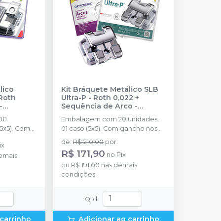
lico
Kit Bráquete Metálico SLB
Roth
Ultra-P - Roth 0,022 +
-
Sequência de Arco -
OMETRIC
10.46.2800
-
ORTHOMETRIC
00
Embalagem com 20 unidades.
(5x5). Com
01 caso (5x5). Com gancho nos
e pré-
caninos e pré-molares + 01
de
:
R$ 210,00
por
:
ix
Sequência de Arcos
R$ 171,90
no
Pix
emais
ou
R$ 191,00
nas demais
condições
Qtd
:
 carrinho
Adicionar ao carrinho