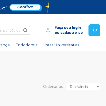
Faça seu login
ar por código
ou cadastre-se
rança
Endodontia
Listas Universitárias
Ordenar por