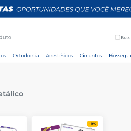
Busc
tos
Ortodontia
Anestésicos
Cimentos
Biossegu
tálico
-
9
%