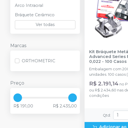
Arco Intraoral
Bráquete Cerâmico
Ver todas
Marcas
Kit Bráquete Metá
Advanced Series 
ORTHOMETRIC
0,022 - 100 Casos 
10.10.2900
-
ORTH
Embalagem com 20
unidades. 100 casos 
gancho nos caninos 
R$ 2.191,14
Preço
no
P
molares.
ou
R$ 2.434,60
nas d
condições
R$ 191,00
R$ 2.435,00
Qtd
:
Adicionar ao