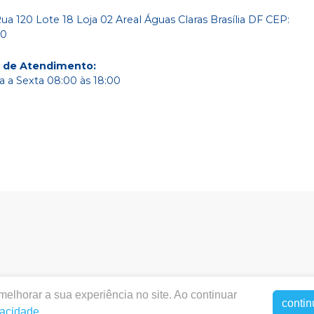
a 120 Lote 18 Loja 02 Areal Águas Claras Brasília DF CEP:
80
o de Atendimento
:
 a Sexta 08:00 às 18:00
elhorar a sua experiência no site. Ao continuar
entalbrasildf.com.br |
Dental Brasil Comercio de Materiais
contin
vacidade
.