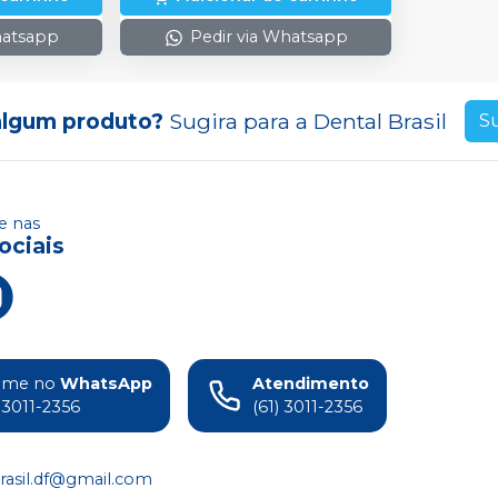
hatsapp
Pedir via Whatsapp
algum produto?
Sugira para a
Dental Brasil
S
 nas
ociais
ame no
WhatsApp
Atendimento
) 3011-2356
(61) 3011-2356
rasil.df@gmail.com