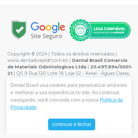
Copyright © 2024 | Todos os direitos reservados |
www.dentalbrasildf.com.br |
Dental Brasil Comercio
de Materiais Odontologicos Ltda
|
20.497.694/0001-
21
| QS 9 Rua 120 Lote 18 Loja 02 - Areal - Águas Claras,
Brasília / DF, 71977-180 | Política de Privacidade e
Dental Brasil
usa cookies para personalizar anúncios
Segurança - Fotos meramente ilustrativas - Os preços e
condições da loja virtual estão sujeitos a alterações. Em
e melhorar a sua experiência no site. Ao continuar
caso de divergência de preços no site, o valor válido é o
navegando, você concorda com a nossa
Política de
do Carrinho de Compra. Não vendemos por atacado,
Privacidade
.
por isso nos reservamos o direito de não atender
compras de grandes volumes pelo site.
continuar e fechar
E-commerce produzido por
Sou Odonto Ecommerce
.