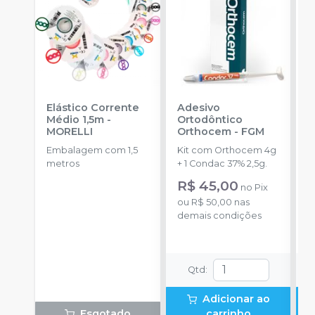
Elástico Corrente
Adesivo
R
Médio 1,5m
-
Ortodôntico
O
MORELLI
Orthocem
-
FGM
B
Embalagem com 1,5
Kit com Orthocem 4g
E
metros
+ 1 Condac 37% 2,5g.
c
c
R$ 45,00
R
no
Pix
d
ou
R$ 50,00
nas
o
demais condições
d
Qtd
:
Adicionar ao
Esgotado
carrinho