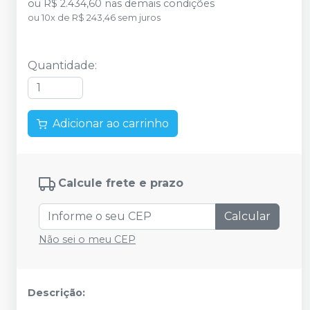
ou
R$ 2.434,60
nas demais condições
ou
10
x
de
R$ 243,46
sem juros
Quantidade
:
Adicionar ao carrinho
Calcule frete e prazo
Calcular
Não sei o meu CEP
Descrição: