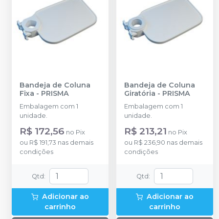
Bandeja de Coluna
Bandeja de Coluna
Fixa
-
PRISMA
Giratória
-
PRISMA
Embalagem com 1
Embalagem com 1
unidade.
unidade.
R$ 172,56
R$ 213,21
no
Pix
no
Pix
ou
R$ 191,73
nas demais
ou
R$ 236,90
nas demais
condições
condições
Qtd
:
Qtd
:
Adicionar ao
Adicionar ao
carrinho
carrinho