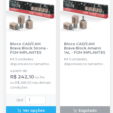
Bloco CAD/CAM
Bloco CAD/CAM
Brava Block Sirona
-
Brava Block Amann
FGM IMPLANTES
14L
-
FGM IMPLANTES
Kit 5 unidades,
Kit 5 unidades,
disponíveis no tamanho
disponíveis no tamanho
14L
14L
a partir de
:
R$ 242,10
no
Pix
ou
R$ 269,00
nas demais
condições
Qtd
:
Ver opções
Esgotado