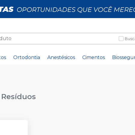
Busc
tos
Ortodontia
Anestésicos
Cimentos
Biossegu
 Resíduos