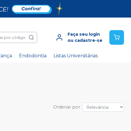
Faça seu login
ar por código
ou cadastre-se
rança
Endodontia
Listas Universitárias
Ordenar por