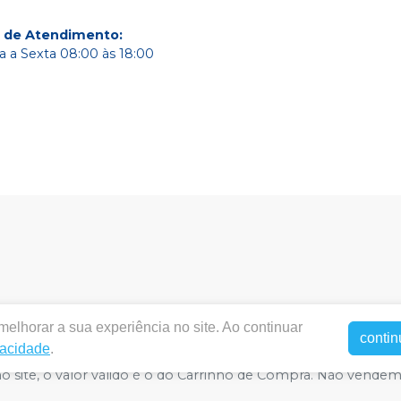
o de Atendimento
:
 a Sexta 08:00 às 18:00
elhorar a sua experiência no site. Ao continuar
entalbrasildf.com.br |
Dental Brasil Comercio de Materiais
contin
vacidade
.
 71977-180 | Política de Privacidade e Segurança - Fotos meramen
 no site, o valor válido é o do Carrinho de Compra. Não vende