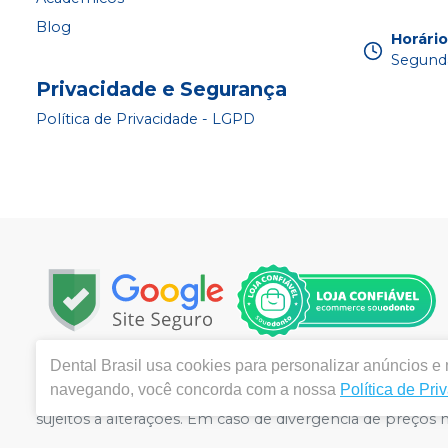
Blog
Horári
Segunda
Privacidade e Segurança
Política de Privacidade - LGPD
Dental Brasil
usa cookies para personalizar anúncios e m
Copyright © 2024 | Todos os direitos reservados | www.d
navegando, você concorda com a nossa
Política de Pri
120 Lote 18 Loja 02 - Areal - Águas Claras, Brasília / DF,
sujeitos a alterações. Em caso de divergência de preços
atender compras de grandes volumes pelo site.