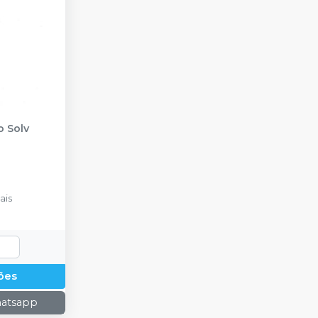
o Solv
ais
ões
hatsapp