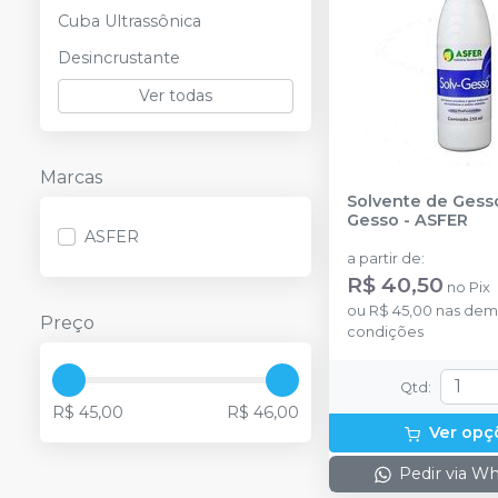
Cuba Ultrassônica
Desincrustante
Ver todas
Marcas
Solvente de Gess
Gesso
-
ASFER
ASFER
a partir de
:
R$ 40,50
no
Pix
ou
R$ 45,00
nas dem
Preço
condições
Qtd
:
R$ 45,00
R$ 46,00
Ver opç
Pedir via W