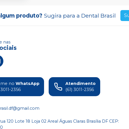
algum produto?
Sugira para a
Dental Brasil
S
 nas
ociais
ame no
WhatsApp
Atendimento
) 3011-2356
(61) 3011-2356
rasil.df@gmail.com
a 120 Lote 18 Loja 02 Areal Águas Claras Brasília DF CEP:
80