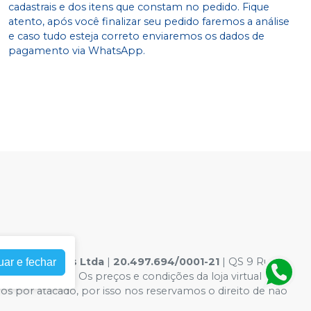
cadastrais e dos itens que constam no pedido. Fique
atento, após você finalizar seu pedido faremos a análise
e caso tudo esteja correto enviaremos os dados de
pagamento via WhatsApp.
 Odontologicos Ltda
|
20.497.694/0001-21
| QS 9 Rua
uar e fechar
te ilustrativas - Os preços e condições da loja virtual estão
mos por atacado, por isso nos reservamos o direito de não