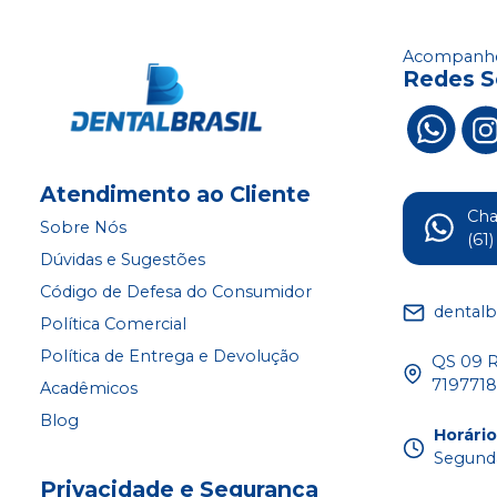
Acompanhe
Redes S
Atendimento ao Cliente
Ch
Sobre Nós
(61
Dúvidas e Sugestões
Código de Defesa do Consumidor
dentalb
Política Comercial
Política de Entrega e Devolução
QS 09 Ru
719771
Acadêmicos
Blog
Horári
Segunda
Privacidade e Segurança