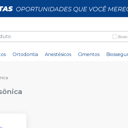
Busc
tos
Ortodontia
Anestésicos
Cimentos
Biossegu
nica
sônica