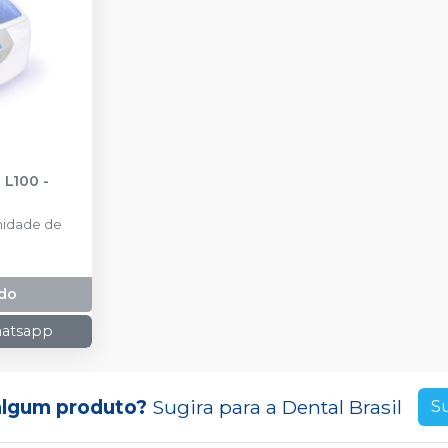
 L100
-
nidade de
do
hatsapp
algum produto?
Sugira para a
Dental Brasil
S