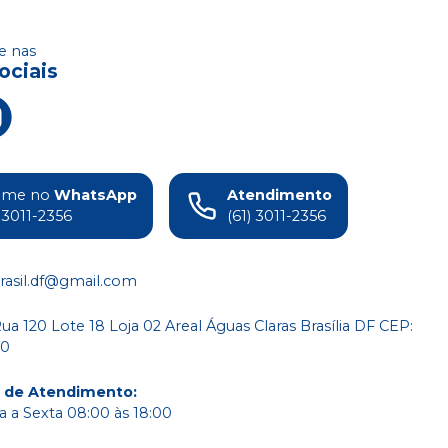
 nas
ociais
ame no
WhatsApp
Atendimento
) 3011-2356
(61) 3011-2356
rasil.df@gmail.com
a 120 Lote 18 Loja 02 Areal Águas Claras Brasília DF CEP:
80
o de Atendimento
:
 a Sexta 08:00 às 18:00