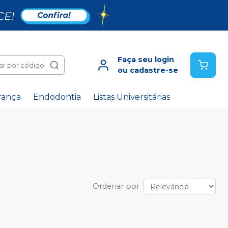
Faça seu login
ar por código
ou cadastre-se
rança
Endodontia
Listas Universitárias
Ordenar por