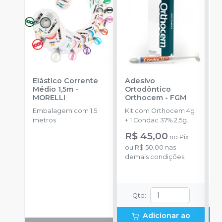
Elástico Corrente
Adesivo
R
Médio 1,5m
-
Ortodôntico
O
MORELLI
Orthocem
-
FGM
B
Embalagem com 1,5
Kit com Orthocem 4g
E
metros
+ 1 Condac 37% 2,5g.
c
c
R$ 45,00
R
no
Pix
d
ou
R$ 50,00
nas
o
demais condições
d
Qtd
:
Adicionar ao