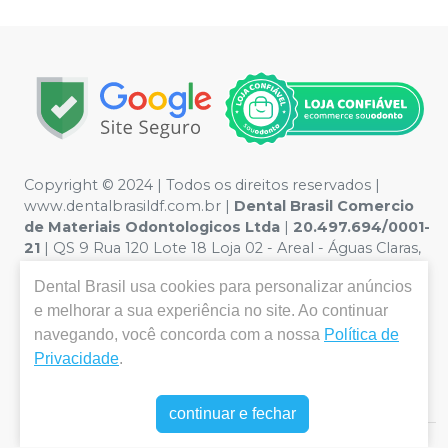
Copyright © 2024 | Todos os direitos reservados |
www.dentalbrasildf.com.br |
Dental Brasil Comercio
de Materiais Odontologicos Ltda
|
20.497.694/0001-
21
| QS 9 Rua 120 Lote 18 Loja 02 - Areal - Águas Claras,
Brasília / DF, 71977-180 | Política de Privacidade e
Dental Brasil
usa cookies para personalizar anúncios
Segurança - Fotos meramente ilustrativas - Os preços e
e melhorar a sua experiência no site. Ao continuar
condições da loja virtual estão sujeitos a alterações. Em
caso de divergência de preços no site, o valor válido é o
navegando, você concorda com a nossa
Política de
do Carrinho de Compra. Não vendemos por atacado,
Privacidade
.
por isso nos reservamos o direito de não atender
compras de grandes volumes pelo site.
continuar e fechar