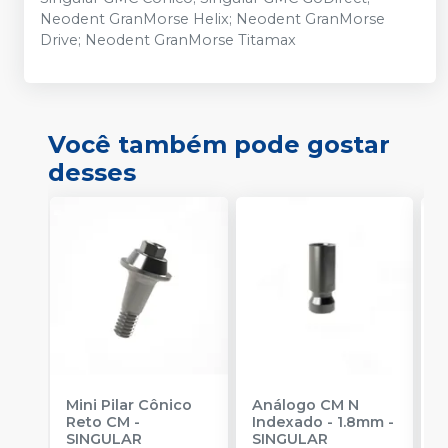
Neodent GranMorse Helix; Neodent GranMorse
Drive; Neodent GranMorse Titamax
Você também pode gostar
desses
Mini Pilar Cônico
Análogo CM N
C
Reto CM
-
Indexado - 1.8mm
-
D
SINGULAR
SINGULAR
S