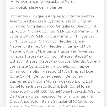
Torque máximo indicado: 10 Ncm .
Compatibilidade de Implantes
Implantes - 11,5 graus Angulação Interna Systhex
Avantt; Systhex Azzo; Systhex Clássico; Singular
Cilíndrico; Singular Cônico; Singular GoDirect; S.I.N
Epikut; S.I.N Epikut Longo; S.I.N Epikut Prime; S.I.N
Strong CMSW; S.I.N Unitite Prime; S.I.N TryonSat;
S.I.N TryonSt; S.I.N TryonSc; Neodent Drive;
Neodent Titamax CM; Neodent Titamax CM EX;
Neodent Alvin CM; Intraoss TitaossMax Advanced;
Intraoss TitaossMax Cônico; Intraoss TitaossMax
Extract; Intraoss TitaossMax Cortical; Dentfix Conefix
com ápice Cônico; Dentfix Conefix com ápice
Cilíndrico; Implacil Maestro CM AR; Implacil Due
Cone CM AR; Dentoflex Search; Dentoflex
Supreme; DSP ConeMorse Indexado Biofit; DSP
ConeMorse Indexado Soulfit; DSP ConeMorse
Indexado Propfit; DSP ConeMorse Indexado Wayfit;
DSP ConeMorse Indexado Perio. Implantes - 16
Graus Angulação Interna Singular GMC Cilíndrico;
Singular GMC Cônico; Singular GMC GoDirect;