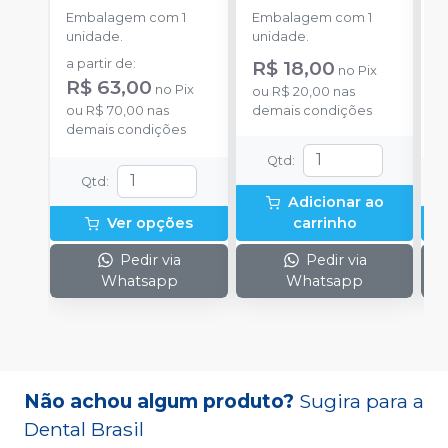
Embalagem com 1
Embalagem com 1
E
unidade.
unidade.
u
a partir de
:
R$ 18,00
a
no
Pix
R$ 63,00
R
no
Pix
ou
R$ 20,00
nas
ou
R$ 70,00
nas
demais condições
o
demais condições
d
Qtd
:
Qtd
:
Adicionar ao
Ver opções
carrinho
Pedir via
Pedir via
Whatsapp
Whatsapp
Não achou algum produto?
Sugira para a
Dental Brasil