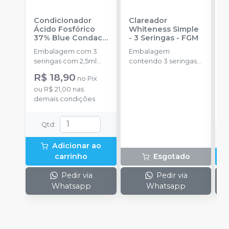
Condicionador
Clareador
R
Ácido Fosfórico
Whiteness Simple
X
37% Blue Condac
-
- 3 Seringas
-
FGM
E
FGM
Embalagem com 3
Embalagem
s
seringas com 2,5ml
contendo 3 seringas
a
cada uma e 3
com 3g de gel cada
R$ 18,90
no
Pix
ponteiras para
uma.
ou
R$ 21,00
nas
aplicação.
o
demais condições
d
Qtd
:
Adicionar ao
carrinho
Esgotado
Pedir via
Pedir via
Whatsapp
Whatsapp