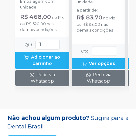
Embalagem com 1
unidade
u
unidade.
a partir de
:
a
R$ 468,00
R$ 83,70
no
Pix
no
Pix
ou
R$ 520,00
nas
ou
R$ 93,00
nas
o
demais condições
demais condições
d
Qtd
:
Qtd
:
Adicionar ao
carrinho
Ver opções
Pedir via
Pedir via
Whatsapp
Whatsapp
Não achou algum produto?
Sugira para a
Dental Brasil