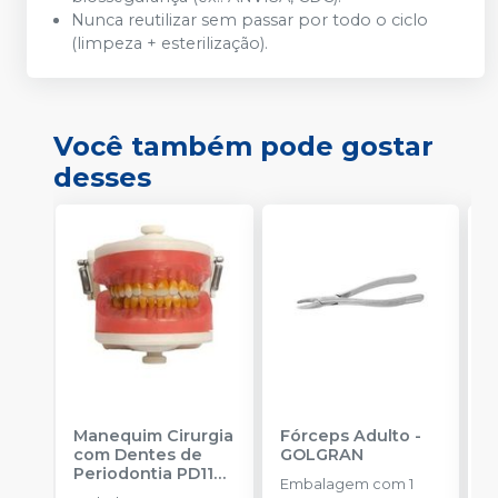
Nunca reutilizar sem passar por todo o ciclo
(limpeza + esterilização).
Você também pode gostar
desses
Manequim Cirurgia
Fórceps Adulto
-
F
com Dentes de
GOLGRAN
Periodontia PD110
Embalagem com 1
E
-
PRONEW