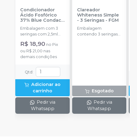
Condicionador
Clareador
R
Ácido Fosfórico
Whiteness Simple
X
37% Blue Condac
-
- 3 Seringas
-
FGM
E
FGM
Embalagem com 3
Embalagem
s
seringas com 2,5ml
contendo 3 seringas
a
cada uma e 3
com 3g de gel cada
R$ 18,90
no
Pix
ponteiras para
uma.
ou
R$ 21,00
nas
aplicação.
o
demais condições
d
Qtd
:
Adicionar ao
carrinho
Esgotado
Pedir via
Pedir via
Whatsapp
Whatsapp