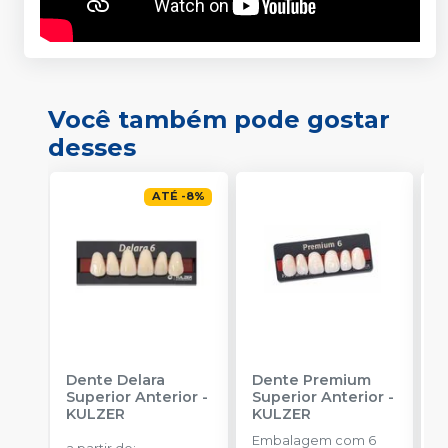
Você também pode gostar
desses
ATÉ
-
8
%
Dente Delara
Dente Premium
D
Superior Anterior
-
Superior Anterior
-
S
KULZER
KULZER
-
Embalagem com 6
E