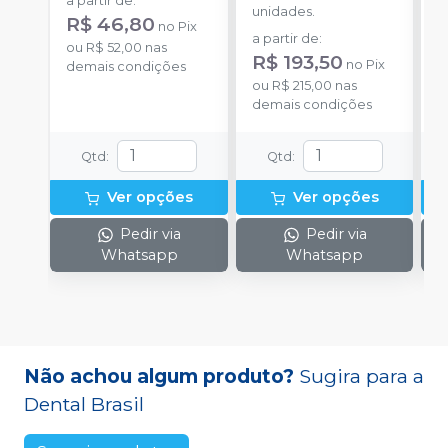
a partir de
:
unidades.
p
R$ 46,80
no
Pix
D
a partir de
:
a
ou
R$ 52,00
nas
R$ 193,50
no
Pix
demais condições
ou
R$ 215,00
nas
o
demais condições
d
Qtd
:
Qtd
:
Ver opções
Ver opções
Pedir via
Pedir via
Whatsapp
Whatsapp
Não achou algum produto?
Sugira para a
Dental Brasil