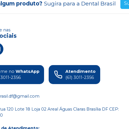
algum produto?
Sugira para a
Dental Brasil
S
 nas
ociais
ame no
WhatsApp
Atendimento
) 3011-2356
(61) 3011-2356
rasil.df@gmail.com
a 120 Lote 18 Loja 02 Areal Águas Claras Brasília DF CEP:
80
o de Atendimento
: