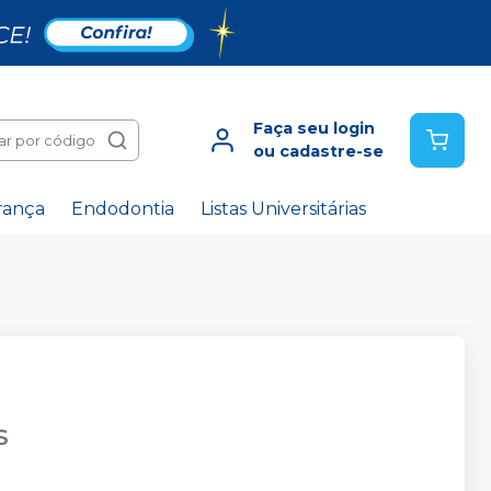
Faça seu login
ar por código
ou cadastre-se
rança
Endodontia
Listas Universitárias
S