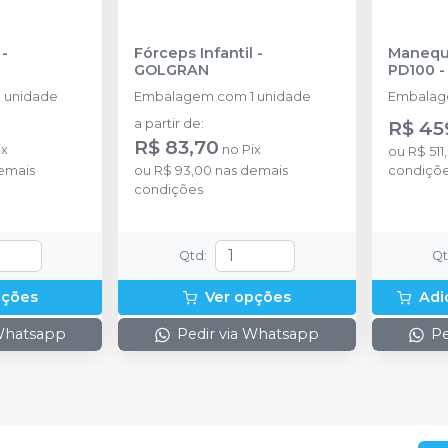
-
Fórceps Infantil
-
Manequi
GOLGRAN
PD100
 unidade
Embalagem com 1 unidade
Embalage
a partir de
:
R$ 45
R$ 83,70
ix
no
Pix
ou
R$ 511
emais
ou
R$ 93,00
nas demais
condiçõ
condições
Qtd
:
Q
pções
Ver opções
Adi
 Whatsapp
Pedir via Whatsapp
Pe