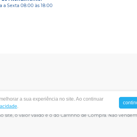
 a Sexta 08:00 às 18:00
elhorar a sua experiência no site. Ao continuar
entalbrasildf.com.br |
Dental Brasil Comercio de Materiais
contin
vacidade
.
 71977-180 | Política de Privacidade e Segurança - Fotos meramen
 no site, o valor válido é o do Carrinho de Compra. Não vende