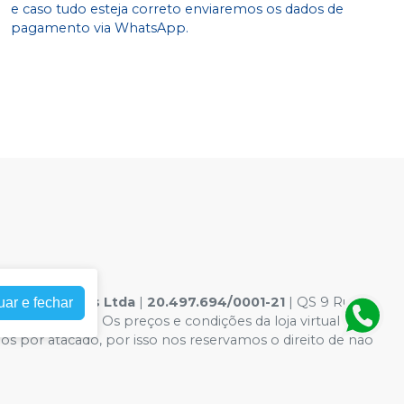
e caso tudo esteja correto enviaremos os dados de
pagamento via WhatsApp.
 Odontologicos Ltda
|
20.497.694/0001-21
| QS 9 Rua
uar e fechar
te ilustrativas - Os preços e condições da loja virtual estão
mos por atacado, por isso nos reservamos o direito de não