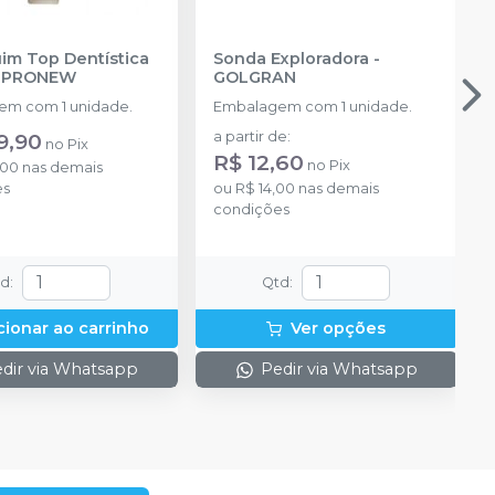
m Top Dentística
Sonda Exploradora
-
-
PRONEW
GOLGRAN
m com 1 unidade.
Embalagem com 1 unidade.
9,90
a partir de
:
no
Pix
R$ 12,60
no
Pix
,00
nas demais
es
ou
R$ 14,00
nas demais
condições
td
:
Qtd
:
cionar ao carrinho
Ver opções
dir via Whatsapp
Pedir via Whatsapp