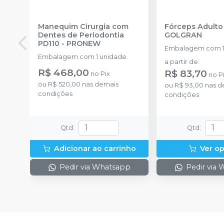
Manequim Cirurgia com
Fórceps Adulto
Dentes de Periodontia
GOLGRAN
PD110
-
PRONEW
Embalagem com 1
Embalagem com 1 unidade.
a partir de
:
R$ 468,00
R$ 83,70
no
Pix
no
P
ou
R$ 520,00
nas demais
ou
R$ 93,00
nas d
condições
condições
Qtd
:
Qtd
:
Adicionar ao carrinho
Ver o
Pedir via Whatsapp
Pedir via