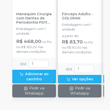
Manequim Cirurgia
Fórceps Adulto
-
F
com Dentes de
GOLGRAN
Periodontia PD110
Embalagem com 1
E
-
PRONEW
Embalagem com 1
unidade
u
unidade.
a partir de
:
a
R$ 468,00
R$ 83,70
no
Pix
no
Pix
ou
R$ 520,00
nas
ou
R$ 93,00
nas
o
demais condições
demais condições
d
Qtd
:
Qtd
:
Adicionar ao
carrinho
Ver opções
Pedir via
Pedir via
Whatsapp
Whatsapp