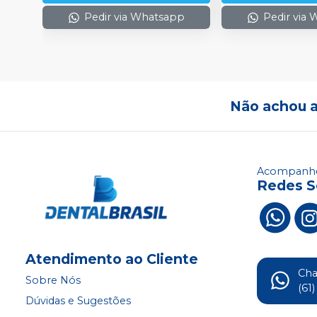
Pedir via Whatsapp
Pedir via
Não achou 
Acompanhe
Redes S
Atendimento ao Cliente
Ch
Sobre Nós
(61
Dúvidas e Sugestões