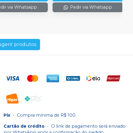
dir via Whatsapp
Pedir via Whatsapp
ugerir produtos
Pix
-
Compra mínima de R$ 100.
Cartão de crédito
-
O link de pagamento será enviado
por WhatsApp após a confirmação do pedido.