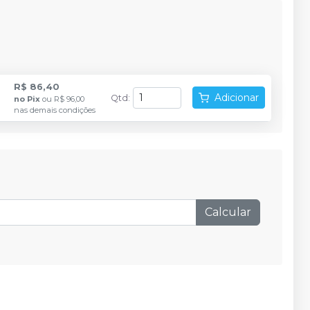
R$ 86,40
Adicionar
Qtd
:
no
Pix
ou
R$ 96,00
nas demais condições
Calcular