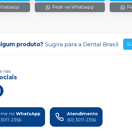
 Whatsapp
Pedir via Whatsapp
Pe
algum produto?
Sugira para a
Dental Brasil
S
 nas
ociais
ame no
WhatsApp
Atendimento
) 3011-2356
(61) 3011-2356