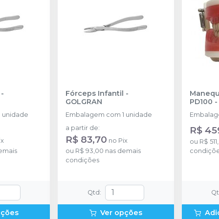
-
Fórceps Infantil
-
Manequi
GOLGRAN
PD100
 unidade
Embalagem com 1 unidade
Embalage
a partir de
:
R$ 45
R$ 83,70
ix
no
Pix
ou
R$ 511
emais
ou
R$ 93,00
nas demais
condiçõ
condições
Qtd
:
Q
pções
Ver opções
Adi