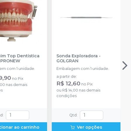
m Top Dentística
Sonda Exploradora
-
-
PRONEW
GOLGRAN
m com 1 unidade.
Embalagem com 1 unidade.
9,90
a partir de
:
no
Pix
R$ 12,60
no
Pix
,00
nas demais
es
ou
R$ 14,00
nas demais
condições
td
:
Qtd
:
cionar ao carrinho
Ver opções