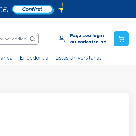
Faça seu login
ar por código
ou cadastre-se
rança
Endodontia
Listas Universitárias