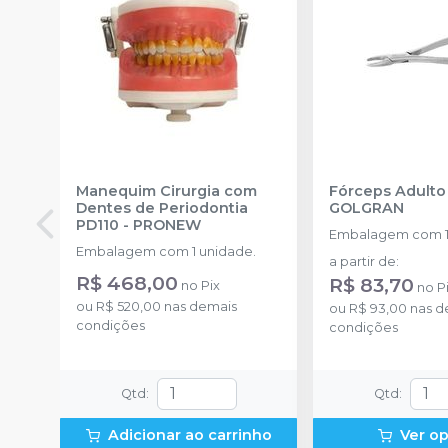
Manequim Cirurgia com
Fórceps Adulto
Dentes de Periodontia
GOLGRAN
PD110
-
PRONEW
Embalagem com 1
Embalagem com 1 unidade.
a partir de
:
R$ 468,00
R$ 83,70
no
Pix
no
P
ou
R$ 520,00
nas demais
ou
R$ 93,00
nas d
condições
condições
Qtd
:
Qtd
:
Adicionar ao carrinho
Ver o