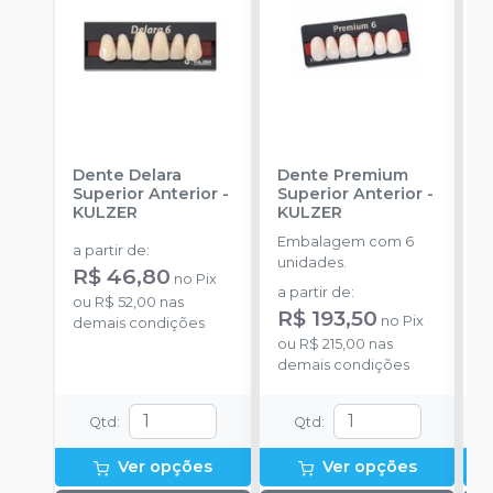
Dente Delara
Dente Premium
D
Superior Anterior
-
Superior Anterior
-
S
KULZER
KULZER
-
Embalagem com 6
E
a partir de
:
unidades.
p
R$ 46,80
no
Pix
D
a partir de
:
a
ou
R$ 52,00
nas
R$ 193,50
no
Pix
demais condições
ou
R$ 215,00
nas
o
demais condições
d
Qtd
:
Qtd
:
Ver opções
Ver opções