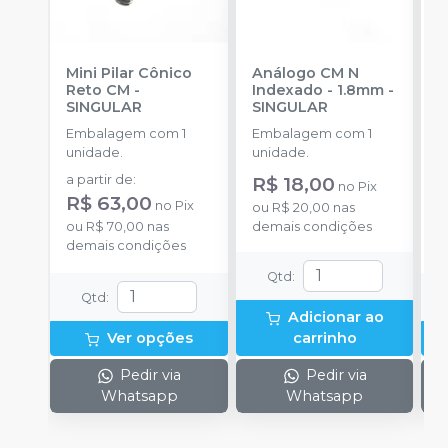
Mini Pilar Cônico
Análogo CM N
C
Reto CM
-
Indexado - 1.8mm
-
D
SINGULAR
SINGULAR
S
Embalagem com 1
Embalagem com 1
E
unidade.
unidade.
u
a partir de
:
R$ 18,00
a
no
Pix
R$ 63,00
R
no
Pix
ou
R$ 20,00
nas
ou
R$ 70,00
nas
demais condições
o
demais condições
d
Qtd
:
Qtd
:
Adicionar ao
Ver opções
carrinho
Pedir via
Pedir via
Whatsapp
Whatsapp