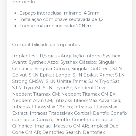
protocolo.
Espaço interoclusal mínimo: 4.5mm.
Instalação com chave sextavada de 1,2.
Torque máximo indicado: 20Ncm.
Compatibilidade de Implantes
Implantes - 11,5 graus Angulação Interna Systhex
Avantt; Systhex Azzo; Systhex Clássico; Singular
Cilíndrico; Singular Cônico; Singular GoDirect; S.I.N
Epikut; S.I.N Epikut Longo; S.I.N Epikut Prime; S.I.N
Strong CMSW; S.I.N Unitite Prime; S.I.N TryonSat;
S.I.N TryonSt; S.I.N TryonSc; Neodent Drive;
Neodent Titamax CM; Neodent Titamax CM EX;
Neodent Alvin CM; Intraoss TitaossMax Advanced;
Intraoss TitaossMax Cônico; Intraoss TitaossMax
Extract; Intraoss TitaossMax Cortical; Dentfix Conefix
com ápice Cônico; Dentfix Conefix com ápice
Cilíndrico; Implacil Maestro CM AR; Implacil Due
Cone CM AR; Dentoflex Search; Dentoflex