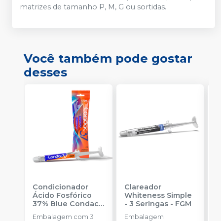
matrizes de tamanho P, M, G ou sortidas.
Você também pode gostar
desses
Condicionador
Clareador
R
Ácido Fosfórico
Whiteness Simple
X
37% Blue Condac
-
- 3 Seringas
-
FGM
E
FGM
Embalagem com 3
Embalagem
s