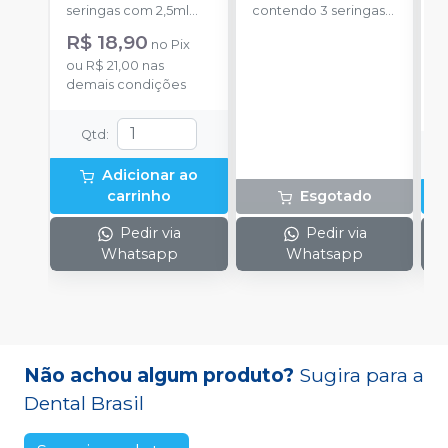
seringas com 2,5ml
contendo 3 seringas
a
cada uma e 3
com 3g de gel cada
R$ 18,90
no
Pix
ponteiras para
uma.
ou
R$ 21,00
nas
aplicação.
o
demais condições
d
Qtd
:
Adicionar ao
carrinho
Esgotado
Pedir via
Pedir via
Whatsapp
Whatsapp
Não achou algum produto?
Sugira para a
Dental Brasil