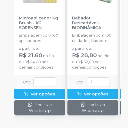
Microaplicador Kg
Babador
C
Brush
-
KG
Descartável
-
G
SORENSEN
BIODINÂMICA
5
Embalagem com 100
Embalagem com 100
E
aplicadores
unidades; Nas cores:
u
Branco, Amarelo, Azul,
a partir de
:
a partir de
:
a
Rosa, Verde e Misto.
R$ 21,60
R$ 28,80
R
no
Pix
no
Pix
ou
R$ 24,00
nas
ou
R$ 32,00
nas
o
demais condições
demais condições
d
Qtd
:
Qtd
:
Ver opções
Ver opções
Pedir via
Pedir via
Whatsapp
Whatsapp