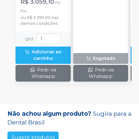
R$ 3.059,10
no
o
Peça reta FX65 +
T100, 1 Peça Reta P10
d
Micro motor FX205 e
e Lubrificante
Pix
acompanha 1
Odontolub.
ou
R$ 3.399,00
nas
Lubrificante Pana
demais condições
Spray
Qtd
:
Adicionar ao
carrinho
Esgotado
Pedir via
Pedir via
Whatsapp
Whatsapp
Não achou algum produto?
Sugira para a
Dental Brasil
Sugerir produtos