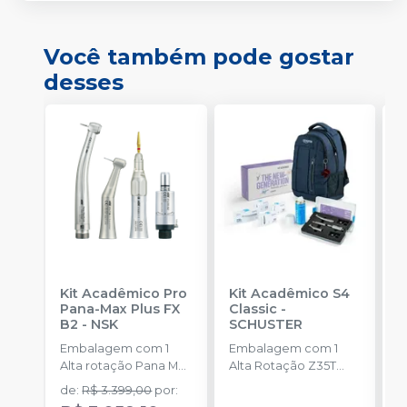
Você também pode gostar
desses
Kit Acadêmico Pro
Kit Acadêmico S4
M
Pana-Max Plus FX
Classic
-
c
B2
-
NSK
SCHUSTER
P
-
Embalagem com 1
Embalagem com 1
E
Alta rotação Pana Max
Alta Rotação Z35T
u
Plus PB + Contra
Prata, 1 Micromotor
de
:
R$ 3.399,00
por
:
ângulo FX23 PB +
X10, 1 Contra Ângulo