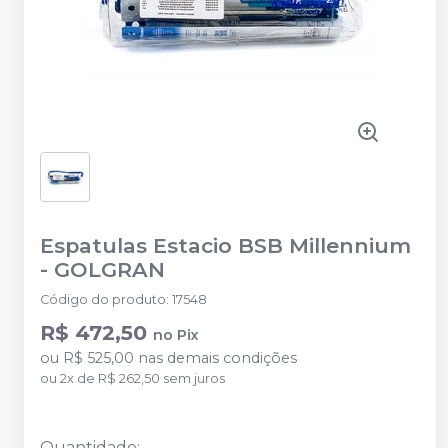
Espatulas Estacio BSB Millennium
-
GOLGRAN
Código do produto
:
17548
R$ 472,50
no
Pix
ou
R$ 525,00
nas demais condições
ou
2
x
de
R$ 262,50
sem juros
Quantidade
: