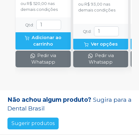
ou
R$ 520,00
nas
ou
R$ 93,00
nas
o
demais condições
demais condições
d
Qtd
:
Qtd
:
Adicionar ao
carrinho
Ver opções
Pedir via
Pedir via
Whatsapp
Whatsapp
Não achou algum produto?
Sugira para a
Dental Brasil
Sugerir produtos