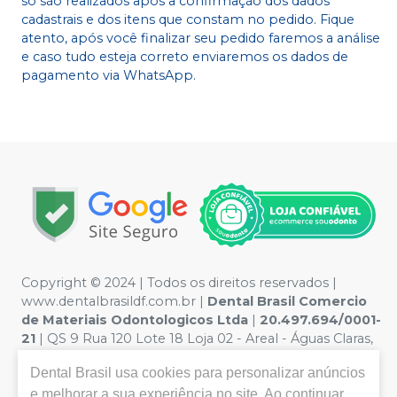
só são realizados após a confirmação dos dados
cadastrais e dos itens que constam no pedido. Fique
atento, após você finalizar seu pedido faremos a análise
e caso tudo esteja correto enviaremos os dados de
pagamento via WhatsApp.
Copyright © 2024 | Todos os direitos reservados |
www.dentalbrasildf.com.br |
Dental Brasil Comercio
de Materiais Odontologicos Ltda
|
20.497.694/0001-
21
| QS 9 Rua 120 Lote 18 Loja 02 - Areal - Águas Claras,
Brasília / DF, 71977-180 | Política de Privacidade e
Dental Brasil
usa cookies para personalizar anúncios
Segurança - Fotos meramente ilustrativas - Os preços e
e melhorar a sua experiência no site. Ao continuar
condições da loja virtual estão sujeitos a alterações. Em