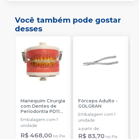
Você também pode gostar
desses
Manequim Cirurgia
Fórceps Adulto
-
F
com Dentes de
GOLGRAN
Periodontia PD110
Embalagem com 1
E
-
PRONEW
Embalagem com 1
unidade
u
unidade.
a partir de
:
a
R$ 468,00
R$ 83,70
no
Pix
no
Pix