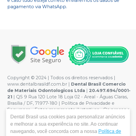
e caso tudo esteja correto enviaremos os dados de
pagamento via WhatsApp.
Copyright © 2024 | Todos os direitos reservados |
www.dentalbrasildf.com.br |
Dental Brasil Comercio
de Materiais Odontologicos Ltda
|
20.497.694/0001-
21
| QS 9 Rua 120 Lote 18 Loja 02 - Areal - Águas Claras,
Brasília / DF, 71977-180 | Política de Privacidade e
Segurança - Fotos meramente ilustrativas - Os preços e
condições da loja virtual estão sujeitos a alterações. Em
Dental Brasil
usa cookies para personalizar anúncios
caso de divergência de preços no site, o valor válido é o
e melhorar a sua experiência no site. Ao continuar
do Carrinho de Compra. Não vendemos por atacado,
navegando, você concorda com a nossa
Política de
por isso nos reservamos o direito de não atender