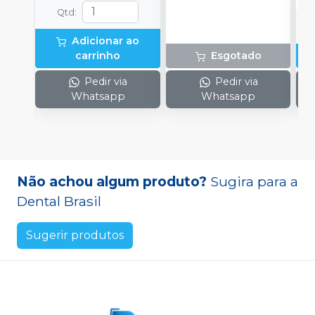
Qtd
:
Adicionar ao
carrinho
Esgotado
Pedir via
Pedir via
Whatsapp
Whatsapp
Não achou algum produto?
Sugira para a
Dental Brasil
Sugerir produtos