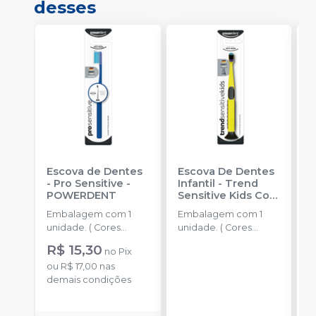
desses
Escova de Dentes
Escova De Dentes
A
- Pro Sensitive
-
Infantil - Trend
P
POWERDENT
Sensitive Kids Com
R
Cerdas ULMA
-
Embalagem com 1
Embalagem com 1
POWERDENT
a
unidade. ( Cores
unidade. ( Cores
Sortidas)
Sortidas)
R$ 15,30
no
Pix
o
ou
R$ 17,00
nas
d
demais condições