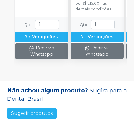
ou
R$ 215,00
nas
o
demais condições
d
Qtd
:
Qtd
:
Ver opções
Ver opções
Pedir via
Pedir via
Whatsapp
Whatsapp
Não achou algum produto?
Sugira para a
Dental Brasil
Sugerir produtos