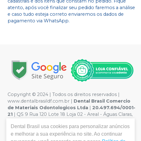
cadastrais e dos itens que constam no pedido. Fique
atento, após você finalizar seu pedido faremos a análise
e caso tudo esteja correto enviaremos os dados de
pagamento via WhatsApp.
Copyright © 2024 | Todos os direitos reservados |
www.dentalbrasildf.com.br |
Dental Brasil Comercio
de Materiais Odontologicos Ltda
|
20.497.694/0001-
21
| QS 9 Rua 120 Lote 18 Loja 02 - Areal - Águas Claras,
Brasília / DF, 71977-180 | Política de Privacidade e
Dental Brasil
usa cookies para personalizar anúncios
Segurança - Fotos meramente ilustrativas - Os preços e
e melhorar a sua experiência no site. Ao continuar
condições da loja virtual estão sujeitos a alterações. Em
caso de divergência de preços no site, o valor válido é o