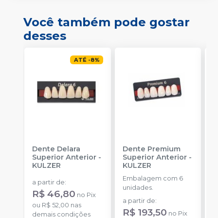
Você também pode gostar
desses
ATÉ
-
8
%
Dente Delara
Dente Premium
D
Superior Anterior
-
Superior Anterior
-
I
KULZER
KULZER
K
Embalagem com 6
E
a partir de
:
unidades.
p
R$ 46,80
no
Pix
D
a partir de
:
a
ou
R$ 52,00
nas
R$ 193,50
no
Pix
demais condições