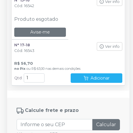
N° 15-16
Ver info
Cód.
16542
Produto esgotado
Avise-me
N° 17-18
Ver info
Cód.
16543
R$ 56,70
no
Pix
ou
R$ 63,00
nas demais condições
Adicionar
Qtd
:
Calcule frete e prazo
Calcular