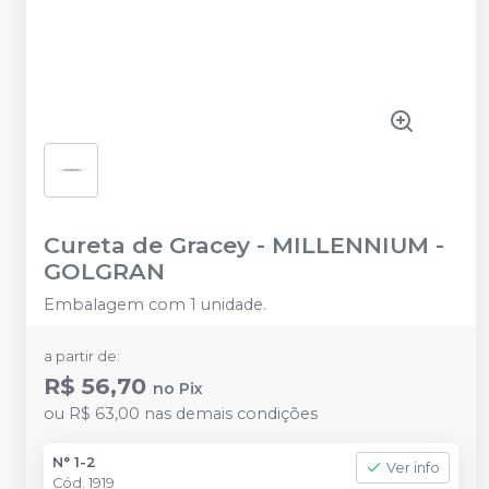
Cureta de Gracey
-
MILLENNIUM -
GOLGRAN
Embalagem com 1 unidade.
a partir de:
R$ 56,70
no
Pix
ou
R$ 63,00
nas demais condições
N° 1-2
Ver info
Cód.
1919