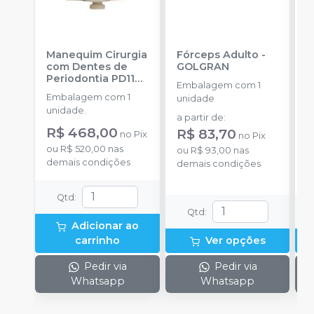
Manequim Cirurgia
Fórceps Adulto
-
F
com Dentes de
GOLGRAN
Periodontia PD110
Embalagem com 1
E
-
PRONEW
Embalagem com 1
unidade
u
unidade.
a partir de
:
a
R$ 468,00
R$ 83,70
no
Pix
no
Pix
ou
R$ 520,00
nas
ou
R$ 93,00
nas
o
demais condições
demais condições
d
Qtd
:
Qtd
:
Adicionar ao
carrinho
Ver opções
Pedir via
Pedir via
Whatsapp
Whatsapp