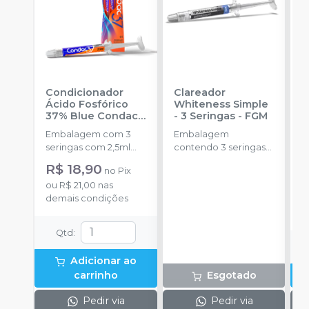
Condicionador
Clareador
R
Ácido Fosfórico
Whiteness Simple
X
37% Blue Condac
-
- 3 Seringas
-
FGM
E
FGM
Embalagem com 3
Embalagem
s
seringas com 2,5ml
contendo 3 seringas
a
cada uma e 3
com 3g de gel cada
R$ 18,90
no
Pix
ponteiras para
uma.
ou
R$ 21,00
nas
aplicação.
o
demais condições
d
Qtd
:
Adicionar ao
carrinho
Esgotado
Pedir via
Pedir via