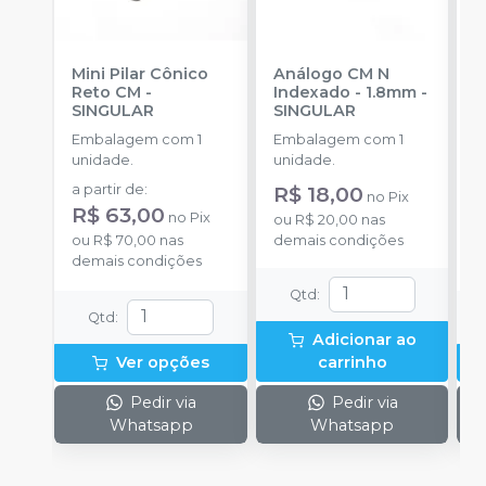
Mini Pilar Cônico
Análogo CM N
C
Reto CM
-
Indexado - 1.8mm
-
D
SINGULAR
SINGULAR
S
Embalagem com 1
Embalagem com 1
E
unidade.
unidade.
u
a partir de
:
R$ 18,00
a
no
Pix
R$ 63,00
R
no
Pix
ou
R$ 20,00
nas
ou
R$ 70,00
nas
demais condições
o
demais condições
d
Qtd
:
Qtd
:
Adicionar ao
Ver opções
carrinho
Pedir via
Pedir via
Whatsapp
Whatsapp