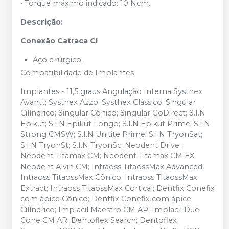
• Torque máximo indicado: 10 Ncm.
Descrição:
Conexão Catraca CI
Aço cirúrgico.
Compatibilidade de Implantes
Implantes - 11,5 graus Angulação Interna Systhex
Avantt; Systhex Azzo; Systhex Clássico; Singular
Cilíndrico; Singular Cônico; Singular GoDirect; S.I.N
Epikut; S.I.N Epikut Longo; S.I.N Epikut Prime; S.I.N
Strong CMSW; S.I.N Unitite Prime; S.I.N TryonSat;
S.I.N TryonSt; S.I.N TryonSc; Neodent Drive;
Neodent Titamax CM; Neodent Titamax CM EX;
Neodent Alvin CM; Intraoss TitaossMax Advanced;
Intraoss TitaossMax Cônico; Intraoss TitaossMax
Extract; Intraoss TitaossMax Cortical; Dentfix Conefix
com ápice Cônico; Dentfix Conefix com ápice
Cilíndrico; Implacil Maestro CM AR; Implacil Due
Cone CM AR; Dentoflex Search; Dentoflex