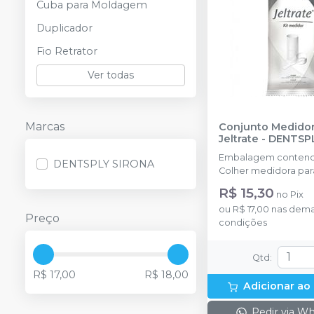
Cuba para Moldagem
Duplicador
Fio Retrator
Ver todas
Marcas
Conjunto Medido
Jeltrate
-
DENTSP
Embalagem contend
DENTSPLY SIRONA
Colher medidora para
Frasco medidor par
R$ 15,30
no
Pix
três níveis.
ou
R$ 17,00
nas dema
Preço
condições
Qtd
:
R$ 17,00
R$ 18,00
Adicionar ao
Pedir via W