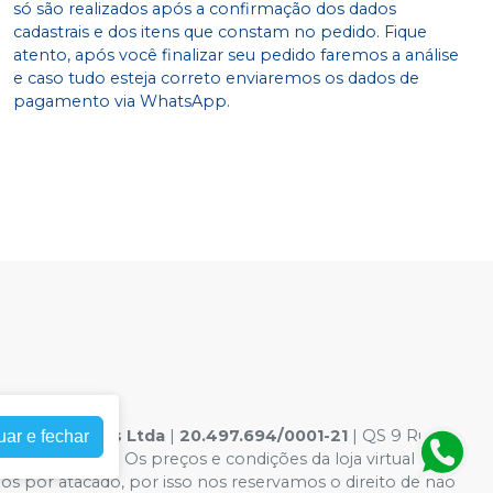
só são realizados após a confirmação dos dados
cadastrais e dos itens que constam no pedido. Fique
atento, após você finalizar seu pedido faremos a análise
e caso tudo esteja correto enviaremos os dados de
pagamento via WhatsApp.
 Odontologicos Ltda
|
20.497.694/0001-21
| QS 9 Rua
uar e fechar
te ilustrativas - Os preços e condições da loja virtual estão
mos por atacado, por isso nos reservamos o direito de não