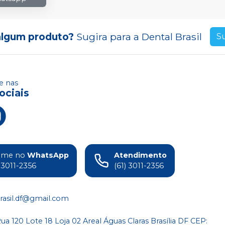
algum produto?
Sugira para a
Dental Brasil
S
 nas
ociais
ame no
WhatsApp
Atendimento
) 3011-2356
(61) 3011-2356
rasil.df@gmail.com
a 120 Lote 18 Loja 02 Areal Águas Claras Brasília DF CEP: