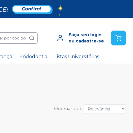
Faça seu login
ar por código
ou cadastre-se
rança
Endodontia
Listas Universitárias
Ordenar por