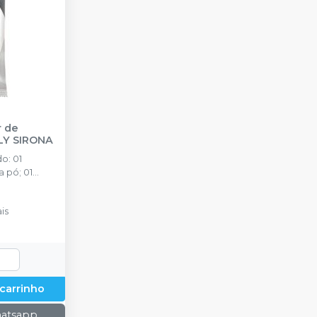
r de
LY SIRONA
o: 01
 pó; 01
a água com
is
 carrinho
hatsapp