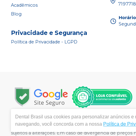
719771
Acadêmicos
Blog
Horári
Segunda
Privacidade e Segurança
Política de Privacidade - LGPD
Dental Brasil
usa cookies para personalizar anúncios e m
Copyright © 2024 | Todos os direitos reservados | www.d
navegando, você concorda com a nossa
Política de Pri
120 Lote 18 Loja 02 - Areal - Águas Claras, Brasília / DF,
sujeitos a alterações. Em caso de divergência de preços