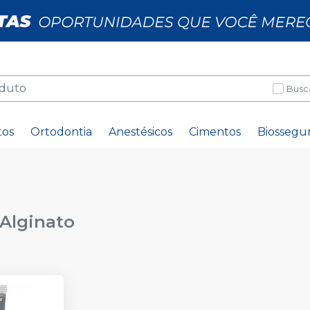
Busc
tos
Ortodontia
Anestésicos
Cimentos
Biossegu
Alginato