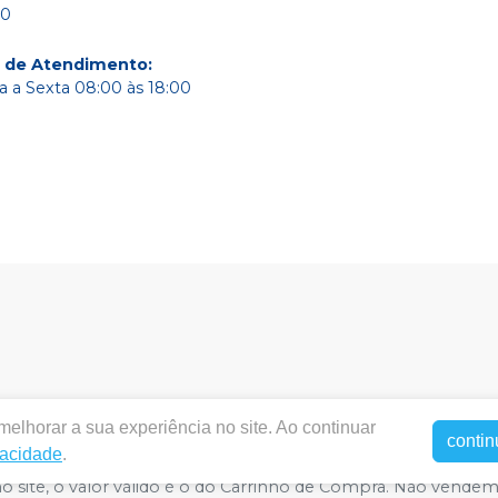
80
o de Atendimento
:
 a Sexta 08:00 às 18:00
elhorar a sua experiência no site. Ao continuar
entalbrasildf.com.br |
Dental Brasil Comercio de Materiais
contin
vacidade
.
 71977-180 | Política de Privacidade e Segurança - Fotos meramen
 no site, o valor válido é o do Carrinho de Compra. Não vende