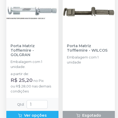
Porta Matriz
Porta Matriz
Tofflemire
-
Tofflemire
-
WILCOS
GOLGRAN
Embalagem com 1
Embalagem com 1
unidade
unidade.
a partir de
:
R$ 25,20
no
Pix
ou
R$ 28,00
nas demais
condições
Qtd
:
Ver opções
Esgotado