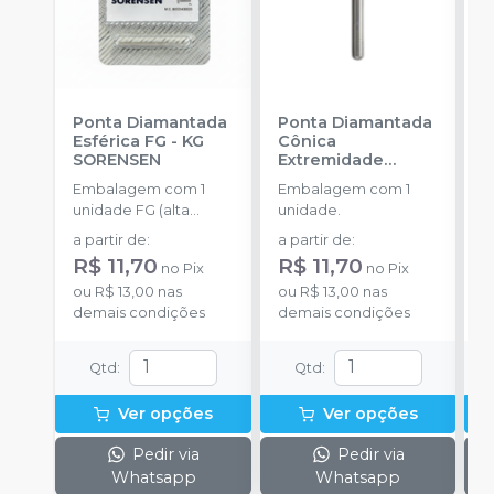
Ponta Diamantada
Ponta Diamantada
P
Esférica FG
-
KG
Cônica
I
SORENSEN
Extremidade
-
Arredondada FG
-
Embalagem com 1
Embalagem com 1
E
KG SORENSEN
unidade FG (alta
unidade.
u
rotação).
a partir de
:
a partir de
:
a
R$ 11,70
R$ 11,70
R
no
Pix
no
Pix
ou
R$ 13,00
nas
ou
R$ 13,00
nas
o
demais condições
demais condições
d
Qtd
:
Qtd
:
Ver opções
Ver opções
Pedir via
Pedir via
Whatsapp
Whatsapp