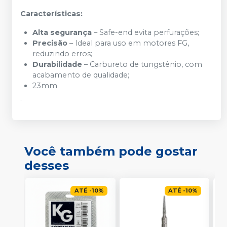
Características:
Alta segurança
– Safe-end evita perfurações;
Precisão
– Ideal para uso em motores FG,
reduzindo erros;
Durabilidade
– Carbureto de tungstênio, com
acabamento de qualidade;
23mm
.
Você também pode gostar
desses
ATÉ
-
10
%
ATÉ
-
10
%