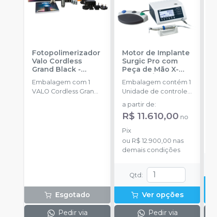
Fotopolimerizador
Motor de Implante
B
Valo Cordless
Surgic Pro com
S
Grand Black
-
Peça de Mão X-
P
ULTRADENT
SG20L (Óptico)
-
c
Embalagem com 1
Embalagem contém 1
E
NSK
S
VALO Cordless Grand,
Unidade de controle
u
4 baterias
com armazenamento
2
a partir de
:
R
recarregáveis, 1
de dados, Micromotor
R$ 11.610,00
no
carregador, 50
LED SGL70M, Pedal
P
barreiras protetoras, 1
de controle FC-78,
Pix
o
suporte, 1 protetor de
Peça de mão óptica,
ou
R$ 12.900,00
nas
d
luz.
X-DSG20L (Redução
demais condições
20:1) Tudo de irrigação
(5 peças) e outros
acessórios. Voltagens
Qtd
:
110V e 220V
Esgotado
Ver opções
Pedir via
Pedir via